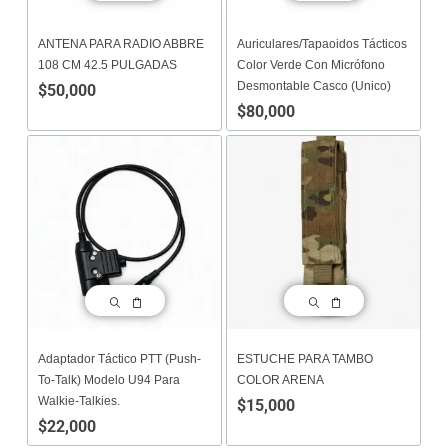
ANTENA PARA RADIO ABBRE
Auriculares/tapaoidos Tácticos
108 CM 42.5 PULGADAS
Color Verde Con Micrófono
Desmontable Casco (unico)
$
50,000
$
80,000
Adaptador Táctico PTT (Push-
ESTUCHE PARA TAMBO
To-Talk) Modelo U94 Para
COLOR ARENA
Walkie-Talkies.
$
15,000
$
22,000