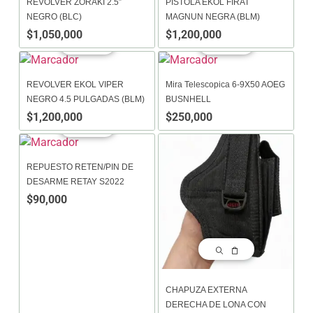
REVOLVER ZORAKI 2.5″
PISTOLA EKOL FIRAT
NEGRO (BLC)
MAGNUN NEGRA (BLM)
$
1,050,000
$
1,200,000
REVOLVER EKOL VIPER
Mira Telescopica 6-9X50 AOEG
NEGRO 4.5 PULGADAS (BLM)
BUSNHELL
$
1,200,000
$
250,000
REPUESTO RETEN/PIN DE
DESARME RETAY S2022
$
90,000
CHAPUZA EXTERNA
DERECHA DE LONA CON