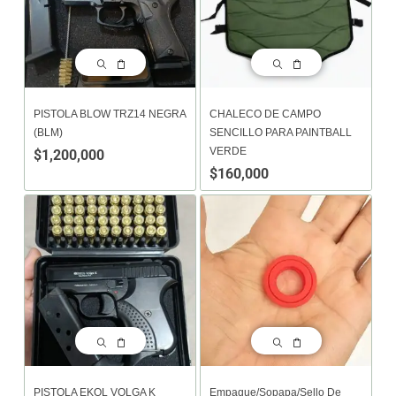
PISTOLA BLOW TRZ14 NEGRA
CHALECO DE CAMPO
(BLM)
SENCILLO PARA PAINTBALL
VERDE
$
1,200,000
$
160,000
PISTOLA EKOL VOLGA K
Empaque/sopapa/sello De