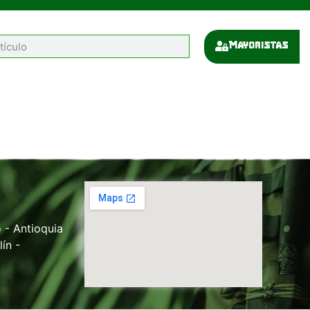
Mayoristas
 - Antioquia
ín -