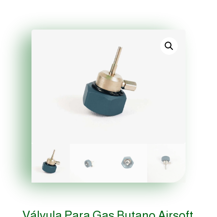
Válvula Para Gas Butano Airsoft