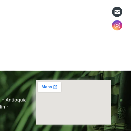
 - Antioquia
ín -