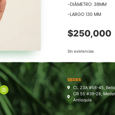
-DIÁMETRO: 38MM
-LARGO 130 MM
$
250,000
Sin existencias
SEDES
CL 23A #58-45, Bello
CR 55 #39-28, Medell
Antioquia