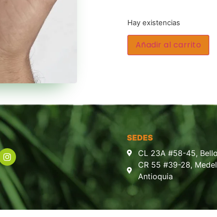
Hay existencias
Añadir al carrito
SEDES
CL 23A #58-45, Bello
CR 55 #39-28, Medell
Antioquia