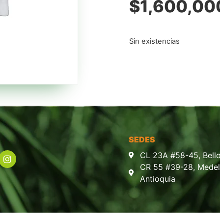
$
1,600,00
Sin existencias
SEDES
CL 23A #58-45, Bello
CR 55 #39-28, Medell
Antioquia