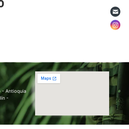
0
 - Antioquia
ín -