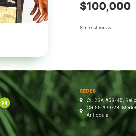
$
100,000
Sin existencias
SEDES
CL 23A #58-45, Bello
CR 55 #39-28, Medell
Antioquia