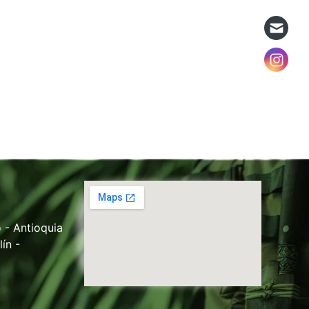
 - Antioquia
ín -