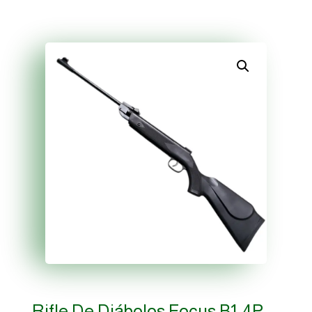
Rifle De Diábolos Focus B1-4P