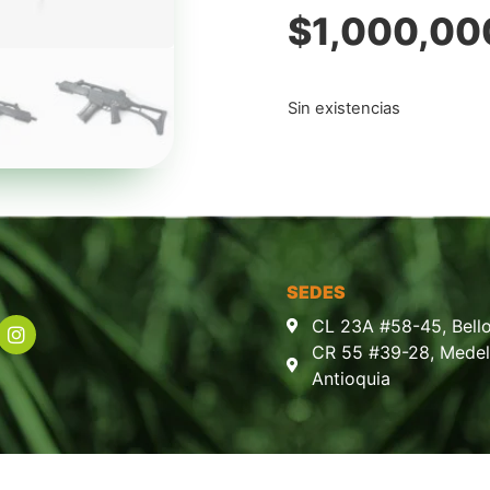
$
1,000,00
Sin existencias
SEDES
CL 23A #58-45, Bello
CR 55 #39-28, Medell
Antioquia