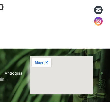
0
 - Antioquia
ín -