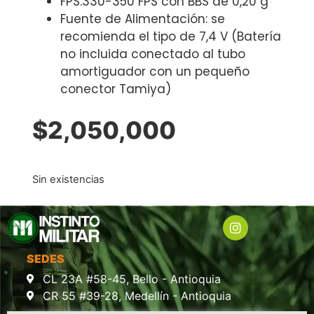
FPS:330-350 FPS con BBS de 0,20 g
Fuente de Alimentación: se
recomienda el tipo de 7,4 V (Batería
no incluida conectado al tubo
amortiguador con un pequeño
conector Tamiya)
$
2,050,000
Sin existencias
SEDES
CL 23A #58-45, Bello - Antioquia
CR 55 #39-28, Medellín - Antioquia