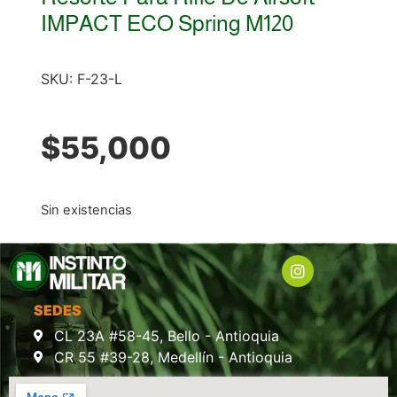
IMPACT ECO Spring M120
SKU:
F-23-L
$
55,000
Sin existencias
SEDES
CL 23A #58-45, Bello - Antioquia
CR 55 #39-28, Medellín - Antioquia