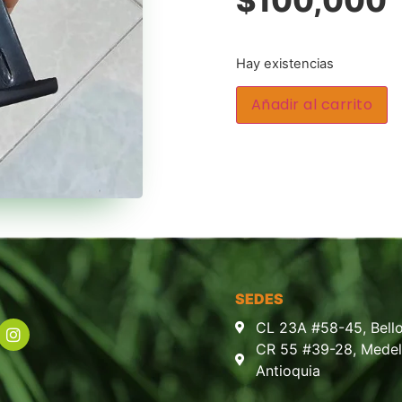
$
100,000
Hay existencias
Añadir al carrito
SEDES
CL 23A #58-45, Bello
CR 55 #39-28, Medell
Antioquia