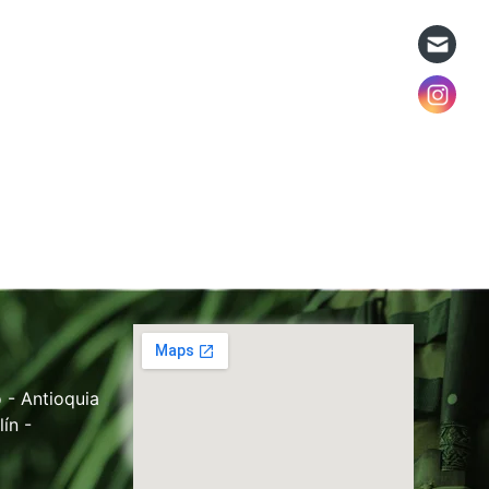
 - Antioquia
ín -