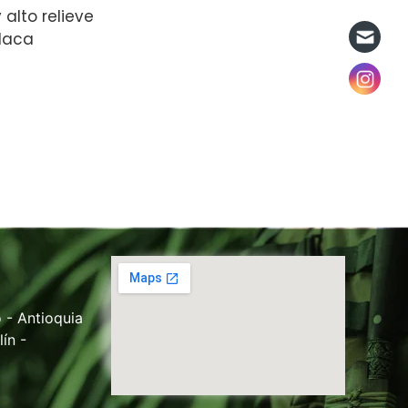
 alto relieve
laca
 - Antioquia
ín -