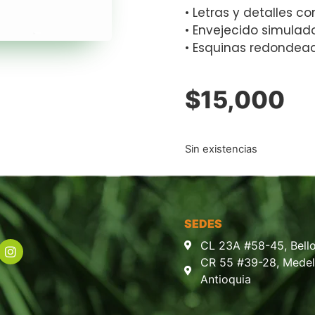
• Letras y detalles co
• Envejecido simulad
• Esquinas redondea
$
15,000
Sin existencias
SEDES
CL 23A #58-45, Bello
CR 55 #39-28, Medell
Antioquia