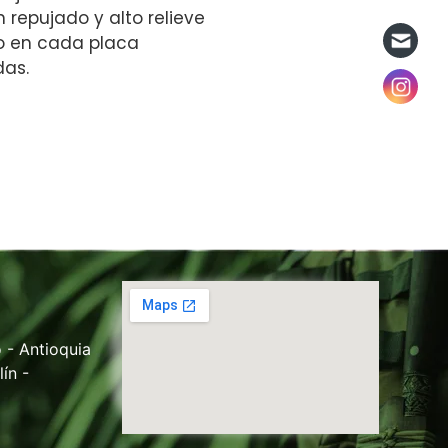
n repujado y alto relieve
o en cada placa
das.
 - Antioquia
ín -