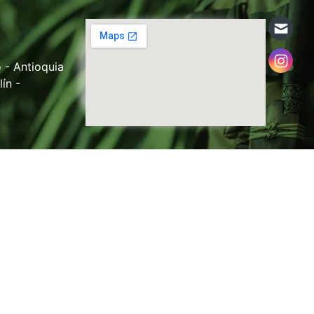
 - Antioquia
ín -