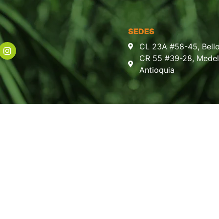
SEDES
CL 23A #58-45, Bello
CR 55 #39-28, Medell
Antioquia