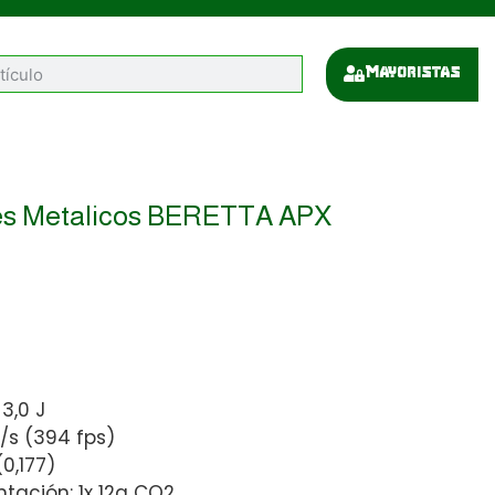
Mayoristas
nes Metalicos BERETTA APX
3,0 J
/s (394 fps)
0,177)
tación: 1x 12g CO2