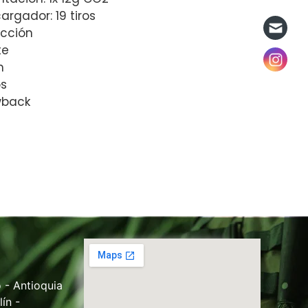
rgador: 19 tiros
acción
te
m
s
wback
 - Antioquia
ín -