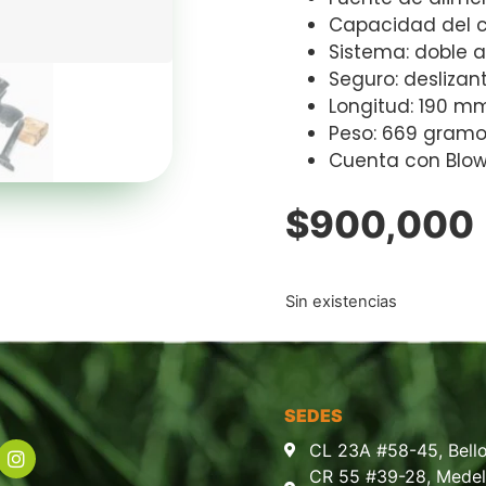
Capacidad del ca
Sistema: doble 
Seguro: deslizan
Longitud: 190 m
Peso: 669 gramo
Cuenta con Blo
$
900,000
Sin existencias
SEDES
CL 23A #58-45, Bello
CR 55 #39-28, Medell