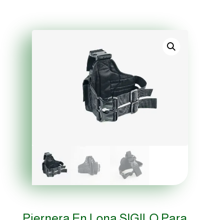
Piernera En Lona SIGILO Para