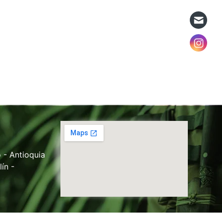
 - Antioquia
ín -