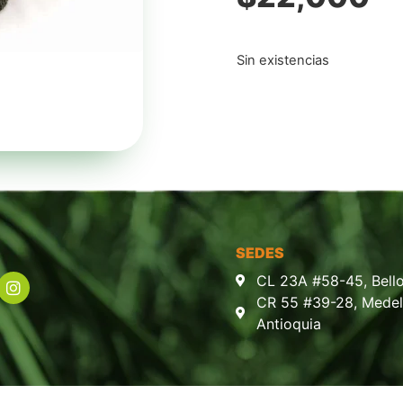
Sin existencias
SEDES
CL 23A #58-45, Bello
CR 55 #39-28, Medell
Antioquia