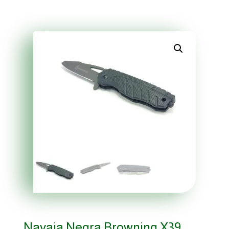
Navaja Negra Browning X39