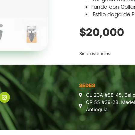
Funda con Collar 
Estilo daga de 
$
20,000
Sin existencias
SEDES
CL 23A #58-45, Bello
CR 55 #39-28, Medell
Antioquia