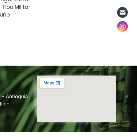
Tipo Militar
Puño
 - Antioquia
ín -