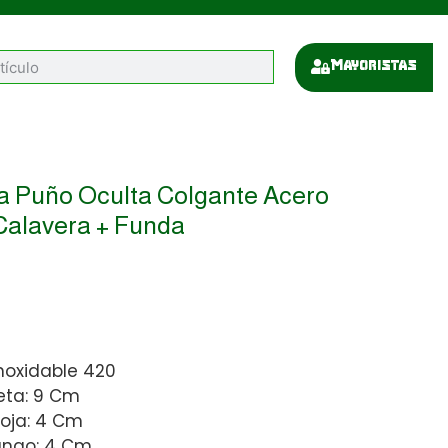
Mayoristas
a Puño Oculta Colgante Acero
Calavera + Funda
noxidable 420
eta: 9 Cm
hoja: 4 Cm
ango: 4 Cm