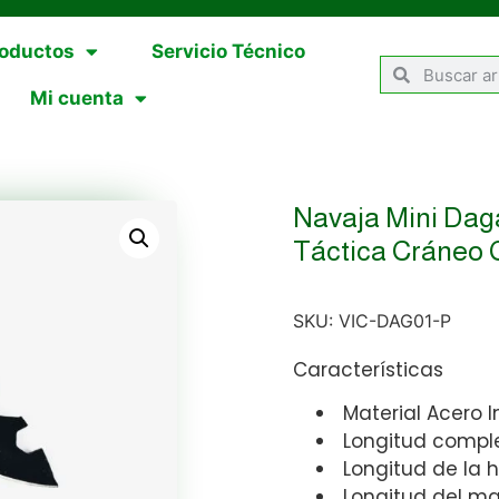
oductos
Servicio Técnico
Mi cuenta
Navaja Mini Dag
Táctica Cráneo 
SKU:
VIC-DAG01-P
Características
Material Acero I
Longitud compl
Longitud de la 
Longitud del m