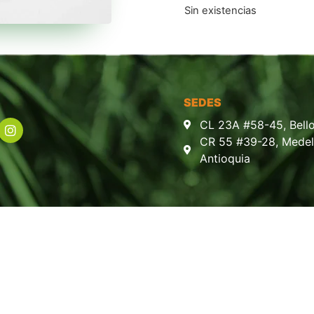
Sin existencias
SEDES
CL 23A #58-45, Bello
CR 55 #39-28, Medell
Antioquia