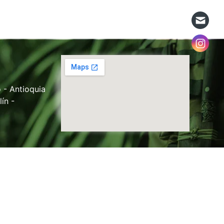
 - Antioquia
ín -