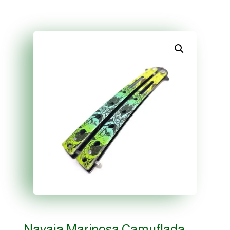
Navaja Mariposa Camuflada