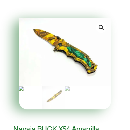
Navaja BUCK X54 Amarrilla