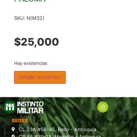
SKU:
N(M32)
$
25,000
Hay existencias
Añadir al carrito
SEDES
CL 23A #58-45, Bello - Antioquia
CR 55 #39-28, Medellín - Antioquia