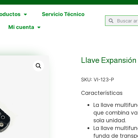
oductos
Servicio Técnico
Mi cuenta
Llave Expansión
SKU:
VI-123-P
Características
La llave multif
que combina var
sola unidad.
La llave multifu
funda de transpo