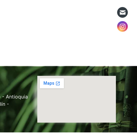
 - Antioquia
ín -