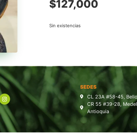
$
127,000
Sin existencias
SEDES
CL 23A #58-45, Bello
CR 55 #39-28, Medell
Antioquia