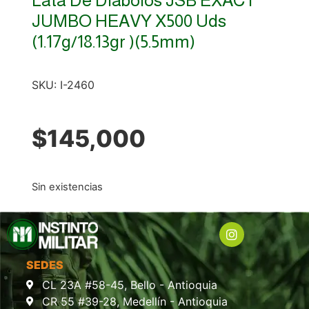
JUMBO HEAVY X500 Uds
(1.17g/18.13gr )(5.5mm)
SKU:
I-2460
$
145,000
Sin existencias
SEDES
CL 23A #58-45, Bello - Antioquia
CR 55 #39-28, Medellín - Antioquia