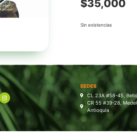
$
35,000
Sin existencias
SEDES
CL 23A #58-45, Bello
CR 55 #39-28, Medell
Antioquia