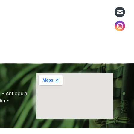
 - Antioquia
ín -