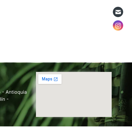
 - Antioquia
ín -