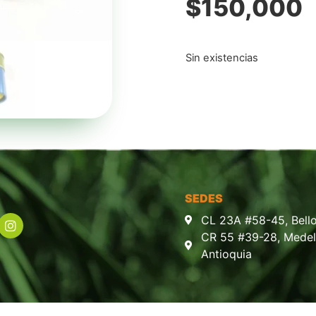
$
150,000
Sin existencias
SEDES
CL 23A #58-45, Bello
CR 55 #39-28, Medell
Antioquia