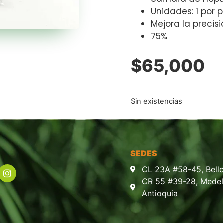
Unidades: 1 por 
Mejora la precis
75%
$
65,000
Sin existencias
SEDES
CL 23A #58-45, Bello
CR 55 #39-28, Medell
Antioquia