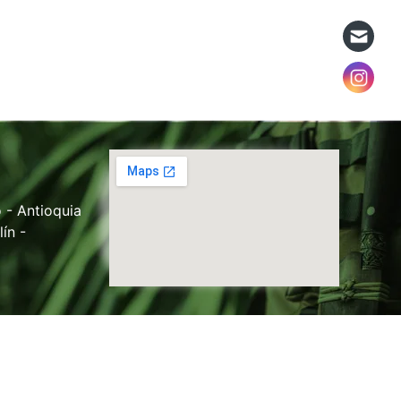
 - Antioquia
ín -