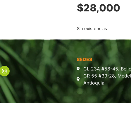
$
28,000
Sin existencias
SEDES
CL 23A #58-45, Bello
CR 55 #39-28, Medell
Antioquia