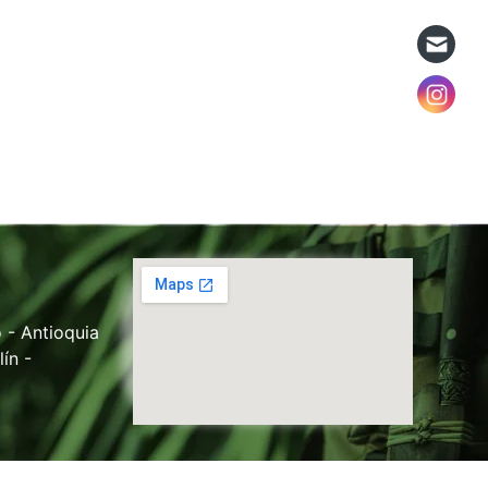
 - Antioquia
ín -