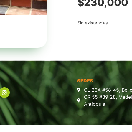
$
230,000
Sin existencias
SEDES
CL 23A #58-45, Bello
CR 55 #39-28, Medell
Antioquia