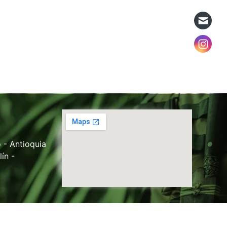
 - Antioquia
ín -