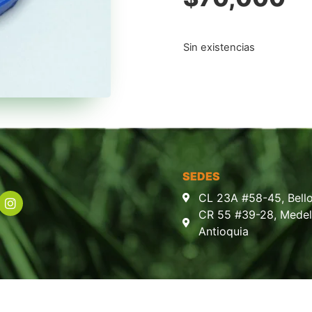
Sin existencias
SEDES
CL 23A #58-45, Bello
CR 55 #39-28, Medell
Antioquia