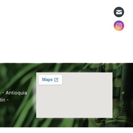
 - Antioquia
ín -