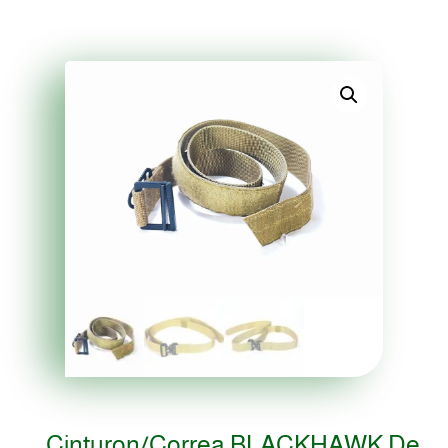
Cinturon/correa BLACKHAWK De