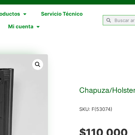
oductos
Servicio Técnico
Mi cuenta
Chapuza/Holst
SKU:
F(53074)
$
110,000