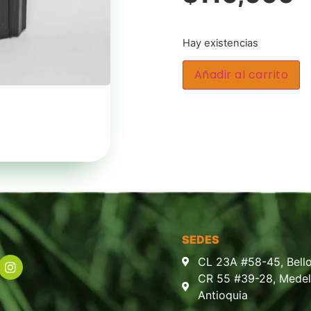
Hay existencias
Añadir al carrito
SEDES
CL 23A #58-45, Bello
CR 55 #39-28, Medell
Antioquia