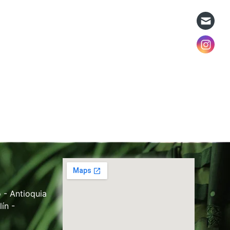
 - Antioquia
ín -