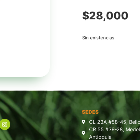
$
28,000
Sin existencias
SEDES
CL 23A #58-45, Bello
CR 55 #39-28, Medell
Antioquia