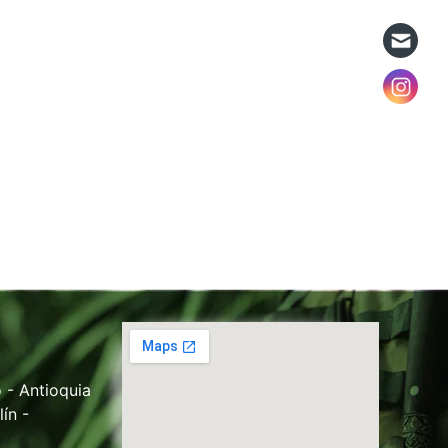
 - Antioquia
ín -