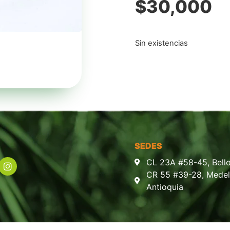
$
30,000
Sin existencias
SEDES
CL 23A #58-45, Bello
CR 55 #39-28, Medell
Antioquia