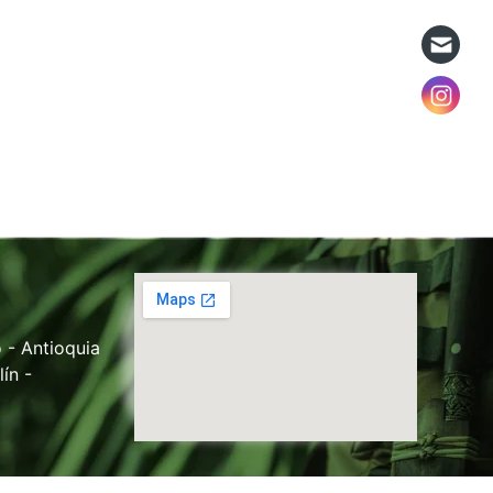
 - Antioquia
ín -