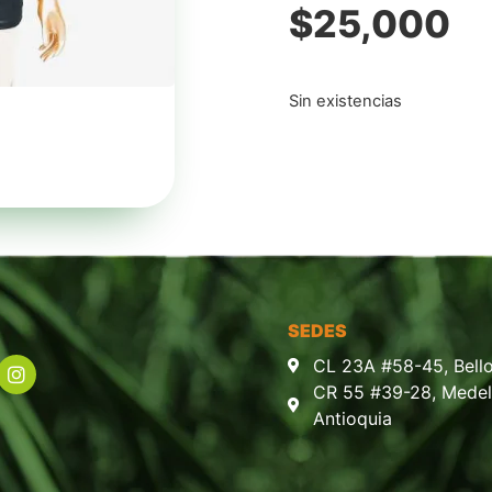
$
25,000
Sin existencias
SEDES
CL 23A #58-45, Bello
CR 55 #39-28, Medell
Antioquia