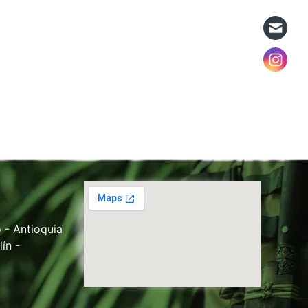
 - Antioquia
ín -