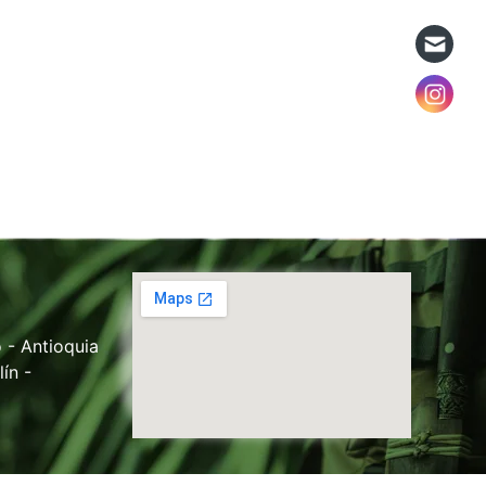
 - Antioquia
ín -