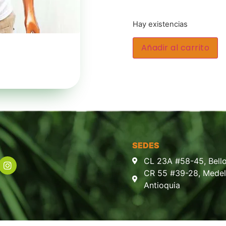
Hay existencias
Añadir al carrito
SEDES
CL 23A #58-45, Bello
CR 55 #39-28, Medell
Antioquia