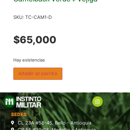
SKU:
TC-CAM1-D
$
65,000
Hay existencias
Añadir al carrito
SEDES
CL 23A #58-45, Bello - Antioquia
CR 55 #39-28, Medellín - Antioquia