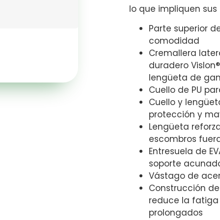
lo que impliquen sus 
Parte superior d
comodidad
Cremallera later
duradero Vislon®
lengüeta de gan
Cuello de PU para
Cuello y lengüe
protección y may
Lengüeta reforz
escombros fuer
Entresuela de E
soporte acunad
Vástago de acer
Construcción de 
reduce la fatiga
prolongados