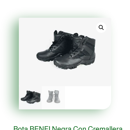
Bota BENFI Negra Con Cremallera