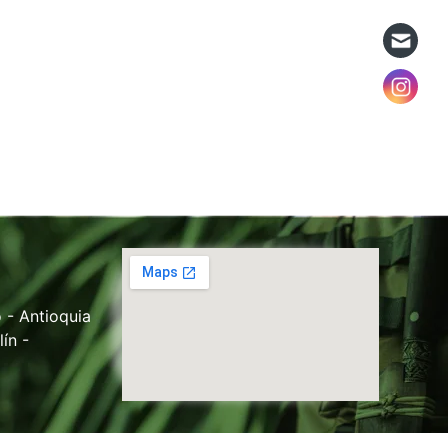
 - Antioquia
ín -