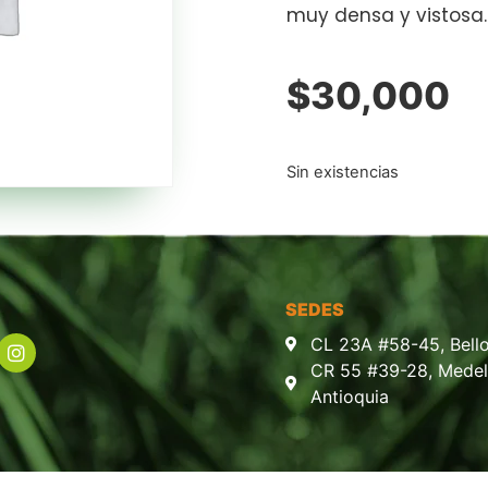
muy densa y vistosa.
$
30,000
Sin existencias
SEDES
CL 23A #58-45, Bello
CR 55 #39-28, Medell
Antioquia