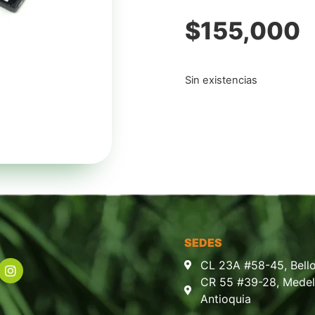
$
155,000
Sin existencias
SEDES
CL 23A #58-45, Bello
CR 55 #39-28, Medell
Antioquia