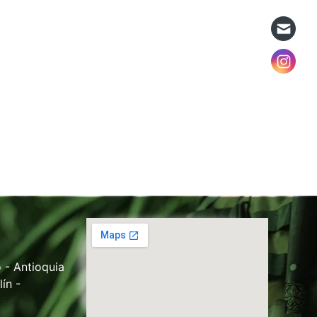
 - Antioquia
ín -